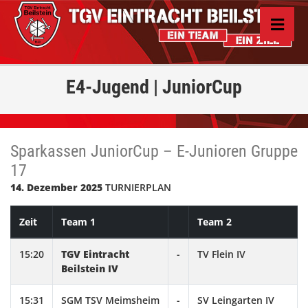
E4-Jugend | JuniorCup
Sparkassen JuniorCup – E-Junioren Gruppe
17
14. Dezember 2025
TURNIERPLAN
Zeit
Team 1
Team 2
15:20
TGV Eintracht
-
TV Flein IV
Beilstein IV
15:31
SGM TSV Meimsheim
-
SV Leingarten IV