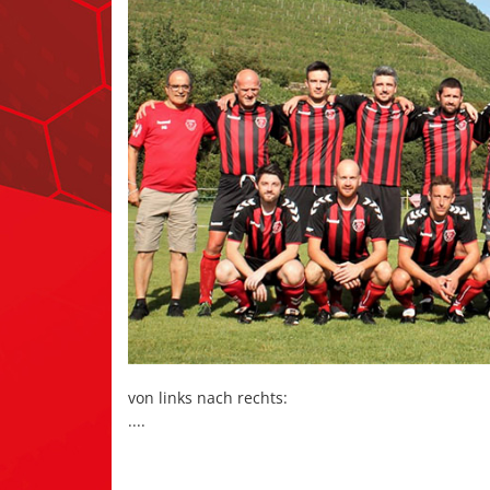
von links nach rechts:
....