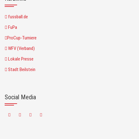
fussball.de
FuPa
ProCup-Turniere
WFV (Verband)
Lokale Presse
Stadt Beilstein
Social Media